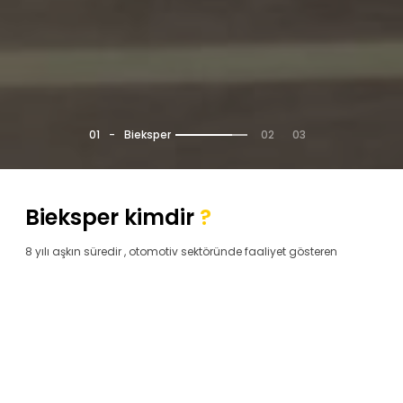
0
2
0
3
0
1
-
Bieksper
Bieksper kimdir
?
8 yılı aşkın süredir , otomotiv sektöründe faaliyet gösteren
Bieksper , Ekspero Bilişim Teknolojileri Ltd Şti’nin iştirakidir.
Türkiye’de 2.el oto alım/ satım sırasındaki ilişkiyi kurumsal
temeller üzerine yeniden düzenleyip, alışılagelmiş alım/satım
deneyimlerini teknoloji ile senkronize ederek güvenli bir
alım/satım zemini oluşturmaktadır. Ülke genelinde 16 ilde
bulunan otomobil stok alanları ve oto ekspertiz tesisleri ile yılda
40.000 adet üzeri kurumsal filo araç ekspertizi ve ekspertiz
sonrası değerleme hizmeti , 50.000 adet üzeri şoförlü araç
taşıma hizmetinin yanı sıra iş ortaklığı yapmış olduğu global